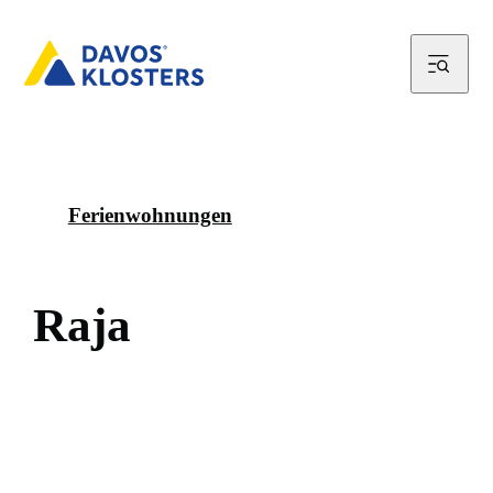
Ferienwohnungen
R
a
j
a