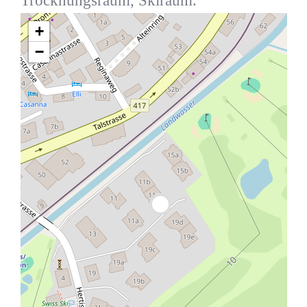
Trocknungsraum, Skiraum.
+
−