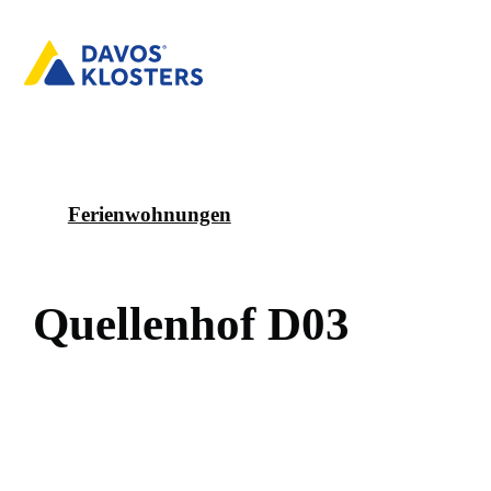
Ferienwohnungen
Q
u
e
l
l
e
n
h
o
f
D
0
3