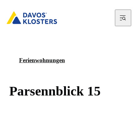
Ferienwohnungen
P
a
r
s
e
n
n
b
l
i
c
k
1
5