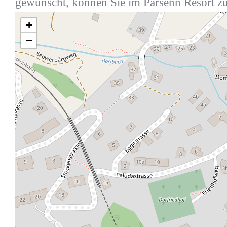
gewünscht, können Sie im Parsenn Resort zus
+
−