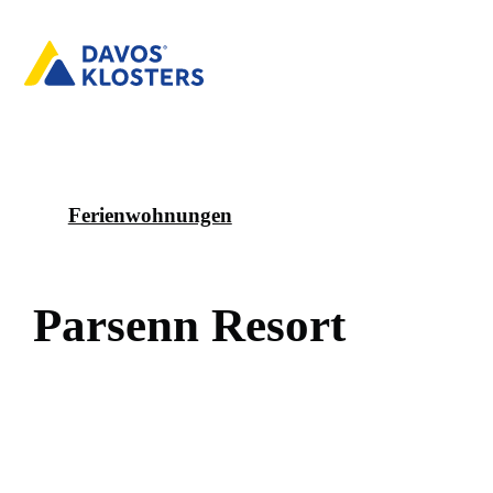
Ferienwohnungen
P
a
r
s
e
n
n
R
e
s
o
r
t