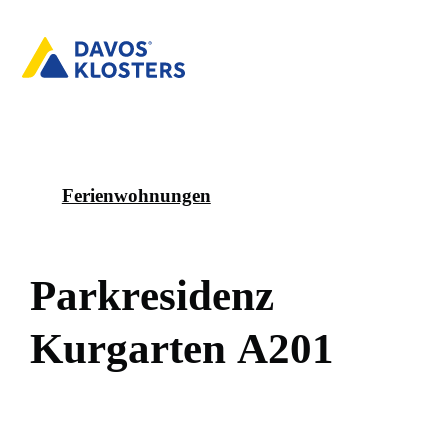
Ferienwohnungen
P
a
r
k
r
e
s
i
d
e
n
z
K
u
r
g
a
r
t
e
n
A
2
0
1