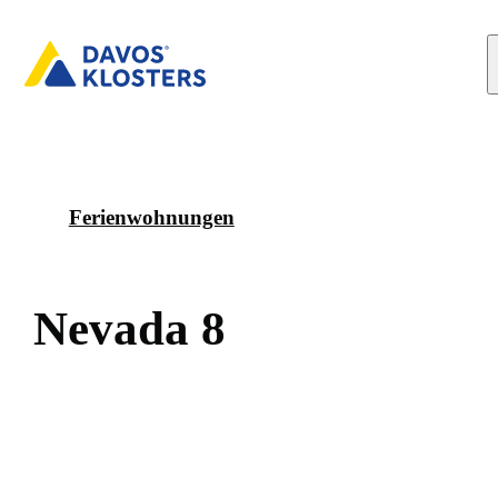
Ferienwohnungen
N
e
v
a
d
a
8