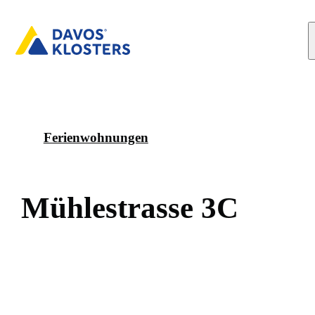
Ferienwohnungen
M
ü
h
l
e
s
t
r
a
s
s
e
3
C