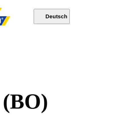
Deutsch
(
B
O
)