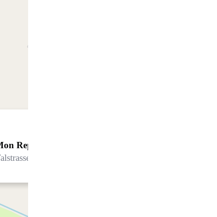
Mon Repos (BO)
alstrasse 57C, 7260 Davos Dorf