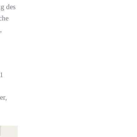
ng des
che
,
 1
er,