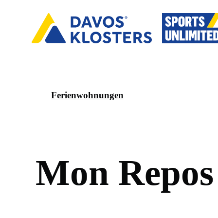
Ferienwohnungen
M
o
n
R
e
p
o
s