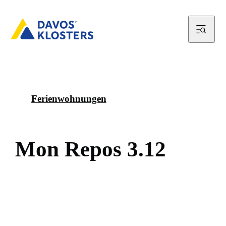
Ferienwohnungen
M
o
n
R
e
p
o
s
3
.
1
2