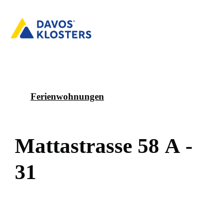
Ferienwohnungen
M
a
t
t
a
s
t
r
a
s
s
e
5
8
A
-
3
1