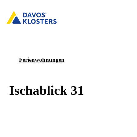
Ferienwohnungen
I
s
c
h
a
b
l
i
c
k
3
1