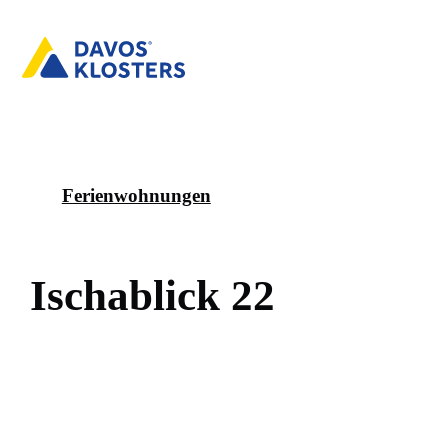
Ferienwohnungen
I
s
c
h
a
b
l
i
c
k
2
2