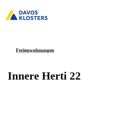
Ferienwohnungen
I
n
n
e
r
e
H
e
r
t
i
2
2