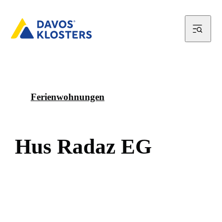
Ferienwohnungen
H
u
s
R
a
d
a
z
E
G