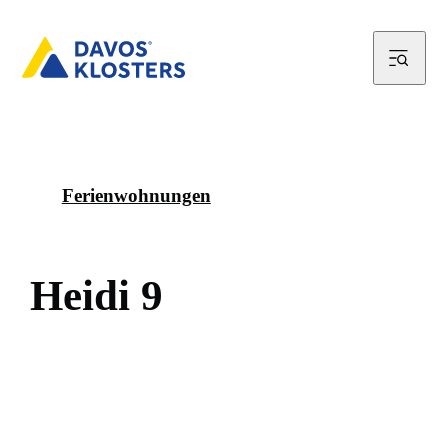
Ferienwohnungen
H
e
i
d
i
9