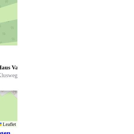
Haus Valpun 7
lusweg 5, 7250 Klosters
Leaflet
igen