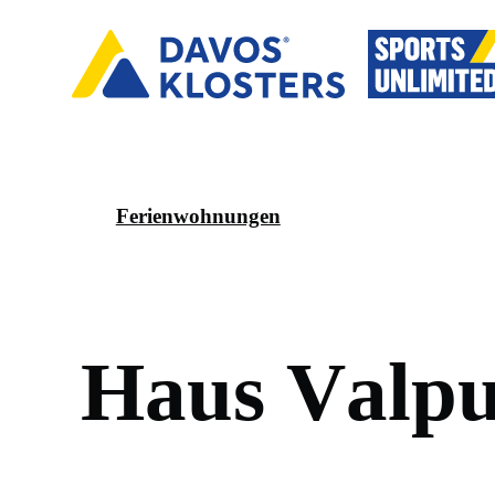
Ferienwohnungen
H
a
u
s
V
a
l
p