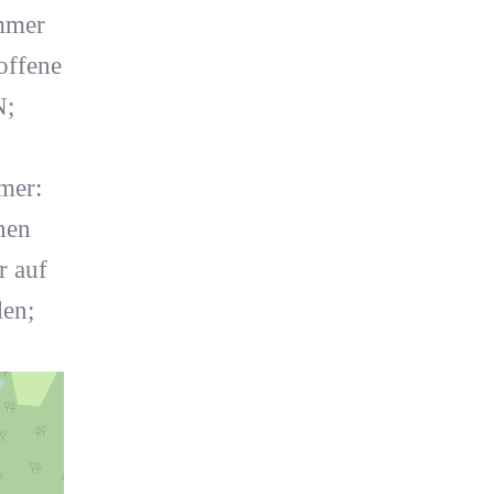
immer
offene
N;
mer:
nen
r auf
den;