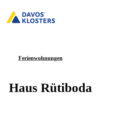
Ferienwohnungen
H
a
u
s
R
ü
t
i
b
o
d
a