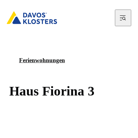
Ferienwohnungen
H
a
u
s
F
i
o
r
i
n
a
3