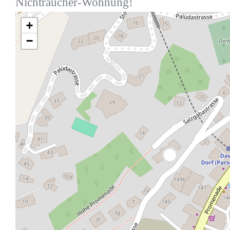
Nichtraucher-Wohnung!
+
−