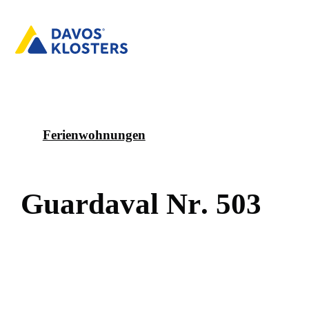
Ferienwohnungen
G
u
a
r
d
a
v
a
l
N
r
.
5
0
3