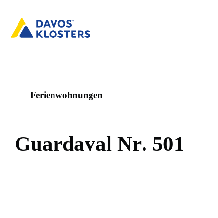
Ferienwohnungen
G
u
a
r
d
a
v
a
l
N
r
.
5
0
1