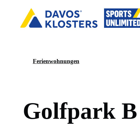
Ferienwohnungen
G
o
l
f
p
a
r
k
B