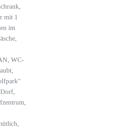
schrank,
 mit 1
ten im
äsche,
LAN, WC-
aubt,
lfpark"
 Dorf,
ufzentrum,
mütlich,