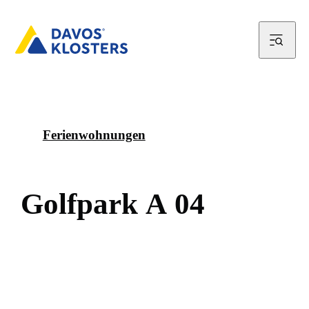
Ferienwohnungen
G
o
l
f
p
a
r
k
A
0
4