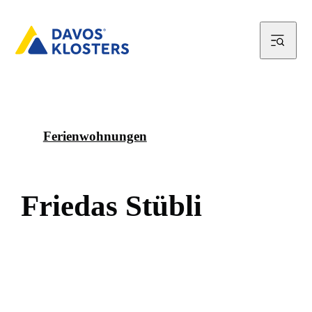
Ferienwohnungen
F
r
i
e
d
a
s
S
t
ü
b
l
i