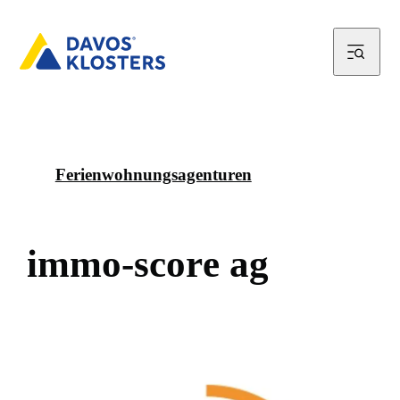
Ferienwohnungsagenturen
i
m
m
o
-
s
c
o
r
e
a
g