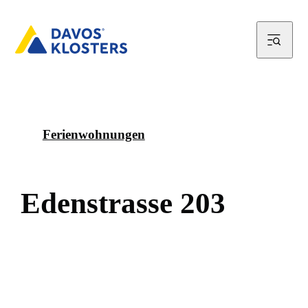
Ferienwohnungen
E
d
e
n
s
t
r
a
s
s
e
2
0
3