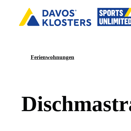
Ferienwohnungen
D
i
s
c
h
m
a
s
t
r