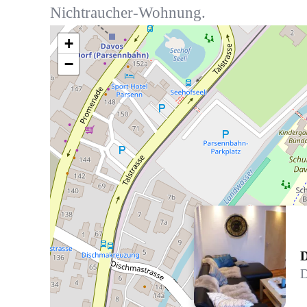
Nichtraucher-Wohnung.
+
−
D
D