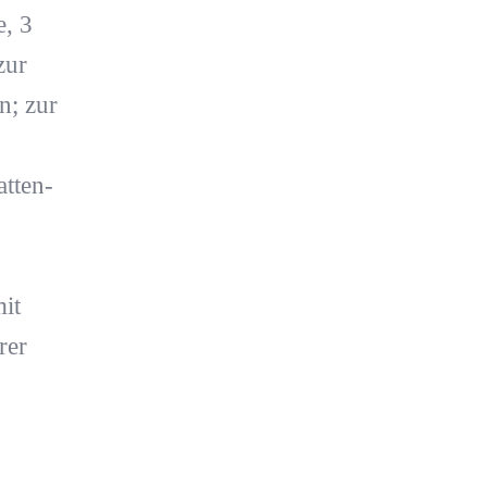
e, 3
zur
n; zur
tten-
it
rer