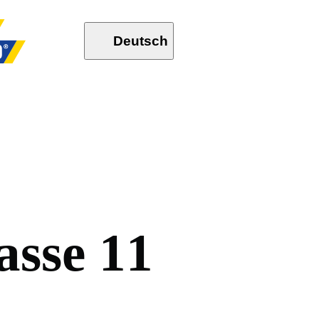
Deutsch
a
s
s
e
1
1