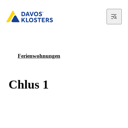
Ferienwohnungen
C
h
l
u
s
1