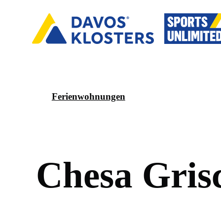
Ferienwohnungen
C
h
e
s
a
G
r
i
s