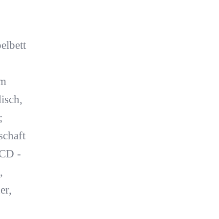
elbett
im
isch,
;
chaft
 CD -
,
er,