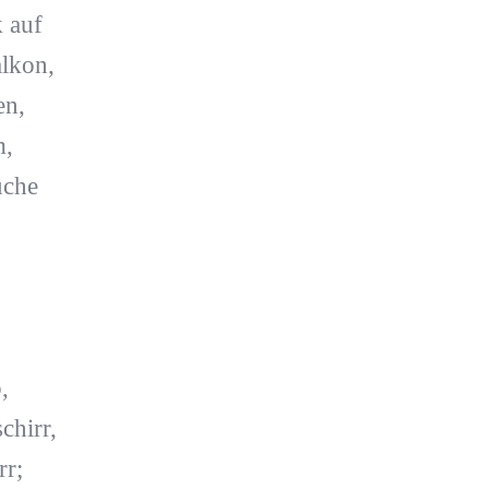
 auf
alkon,
en,
m,
üche
,
chirr,
rr;