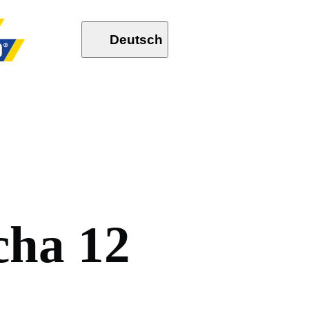
Deutsch
c
h
a
1
2