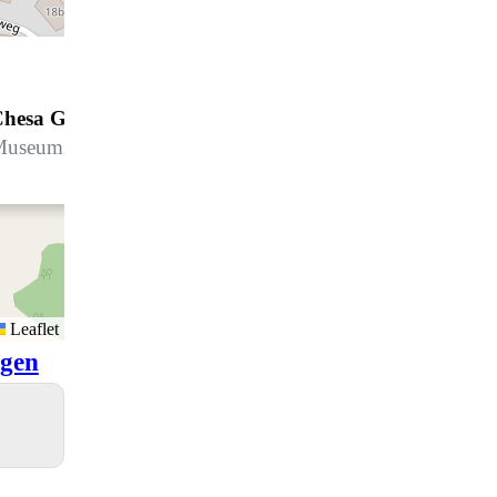
hesa Grischa 12
useumstrasse 13, 7260 Davos Dorf
Leaflet
igen