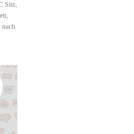
 Sitz,
tt,
e nach