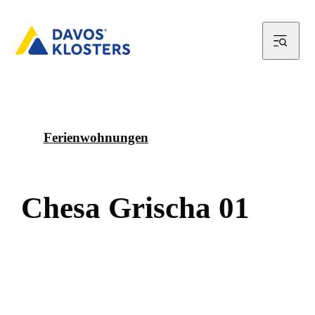
Ferienwohnungen
C
h
e
s
a
G
r
i
s
c
h
a
0
1