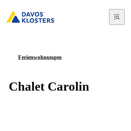
Ferienwohnungen
C
h
a
l
e
t
C
a
r
o
l
i
n