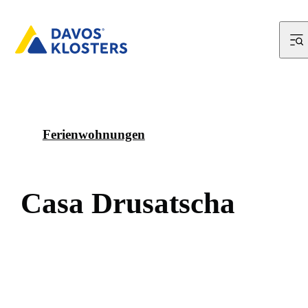
Ferienwohnungen
C
a
s
a
D
r
u
s
a
t
s
c
h
a