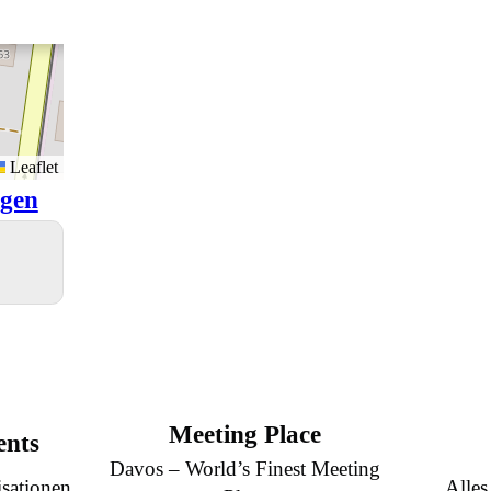
Leaflet
igen
Meeting Place
ents
Davos – World’s Finest Meeting
sationen
Alles