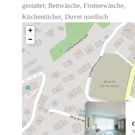
gestattet; Bettwäsche, Frotteewäsche,
Küchentücher, Duvet nordisch
+
−
C
S