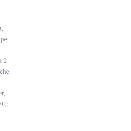
m,
pe,
t 2
che
r,
WC;