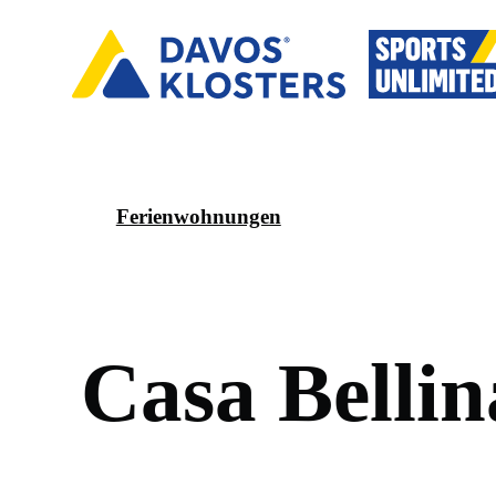
Ferienwohnungen
C
a
s
a
B
e
l
l
i
n