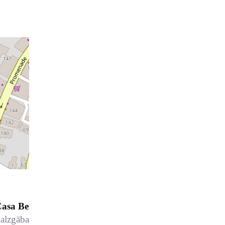
asa Bellina 402
alzgäbastrasse 1a, 7260 Davos Dorf