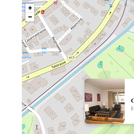
+
−
C
H