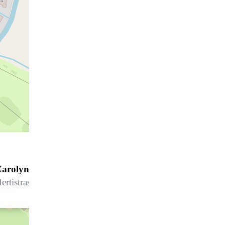
arolyn 207
ertistrasse 15A, 7270 Davos Platz