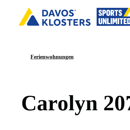
Ferienwohnungen
C
a
r
o
l
y
n
2
0