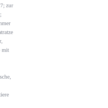
7; zur
;
immer
tratze
r,
 mit
sche,
iere