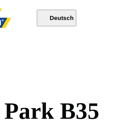
Deutsch
P
a
r
k
B
3
5