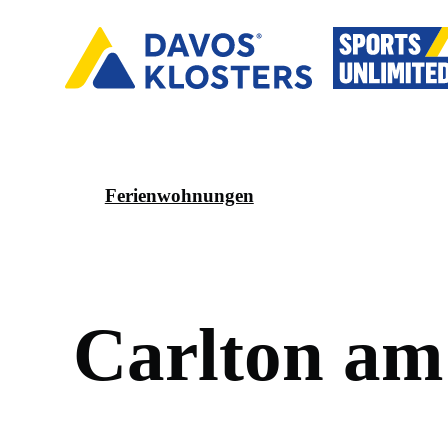
Ferienwohnungen
C
a
r
l
t
o
n
a
m