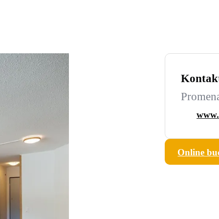
Kontak
Promena
www.c
Online bu