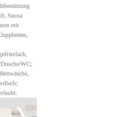
 Mitbenützung
ft, Sauna
raum mit
Klappbetten,
efrierfach,
d/Dusche/WC;
Bettwäsche,
rdisch;
rlaubt.