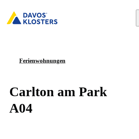
Ferienwohnungen
C
a
r
l
t
o
n
a
m
P
a
r
k
A
0
4