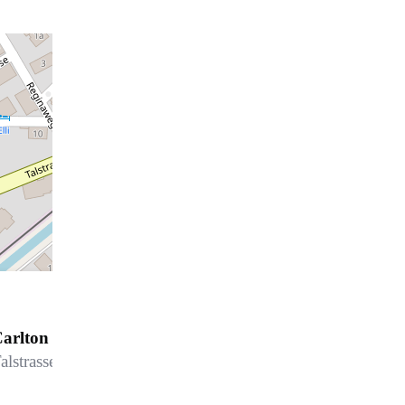
arlton am Golf 48 B32
alstrasse 48, 7270 Davos Platz