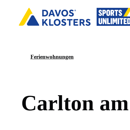
Ferienwohnungen
C
a
r
l
t
o
n
a
m