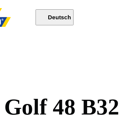
Deutsch
G
o
l
f
4
8
B
3
2