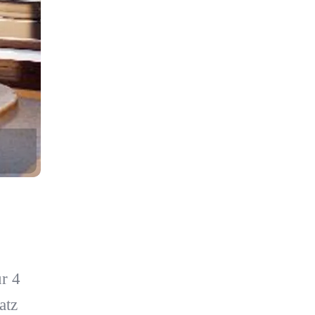
r 4
atz