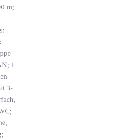
90 m;
s:
:
uppe
AN; 1
zen
t 3-
rfach,
/WC;
he,
g;