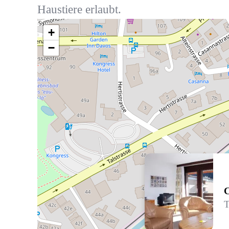
Haustiere erlaubt.
+
−
C
T