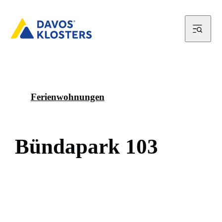
Ferienwohnungen
B
ü
n
d
a
p
a
r
k
1
0
3