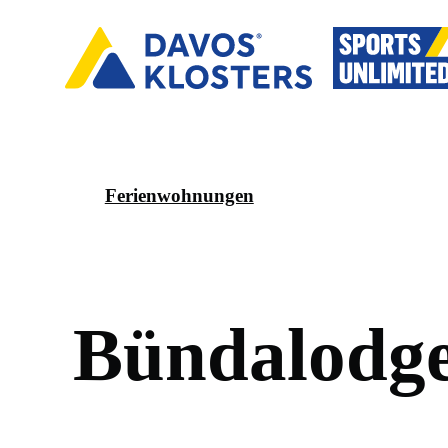
Ferienwohnungen
B
ü
n
d
a
l
o
d
g