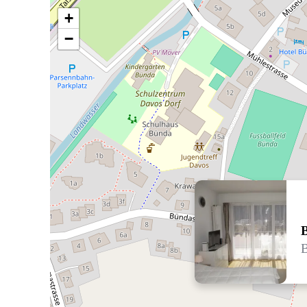
+
−
B