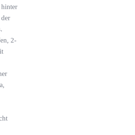
 hinter
 der
.
en, 2-
it
mer
a,
cht