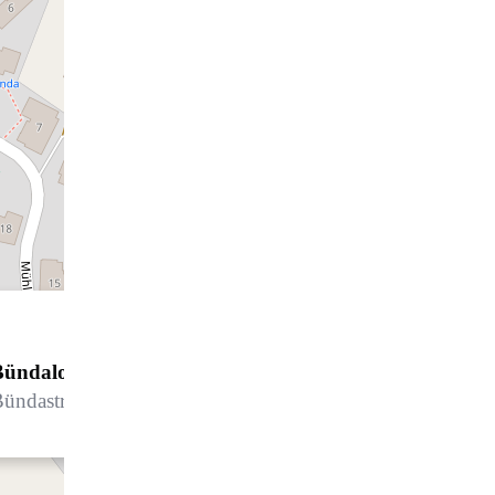
Bündalodge 1030
ündastrasse 13, 7260 Davos Dorf