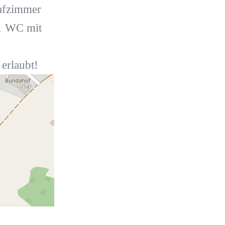
afzimmer
 1 WC mit
erlaubt!