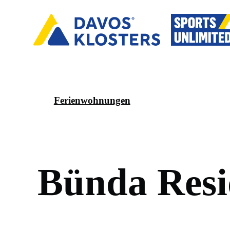
Ferienwohnungen
B
ü
n
d
a
R
e
s
i