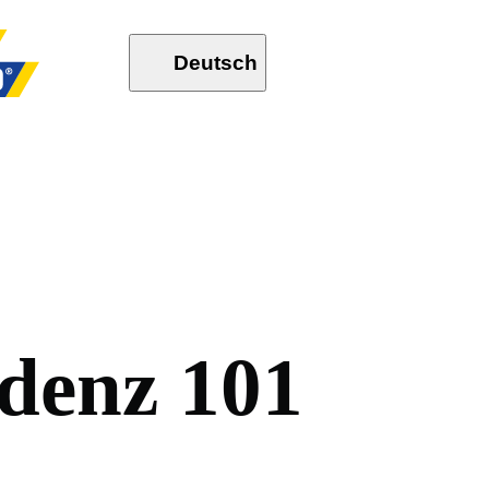
Deutsch
d
e
n
z
1
0
1