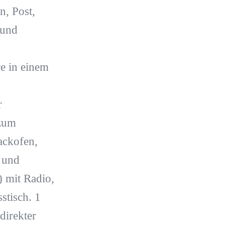
n, Post,
 und
e in einem
r
zum
ackofen,
 und
 mit Radio,
tisch. 1
direkter