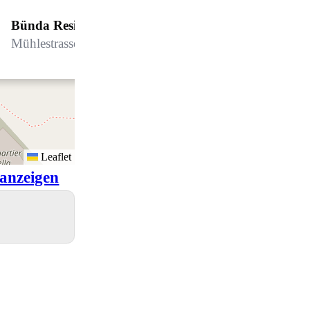
Bünda Residenz 101
Mühlestrasse 7, 7260 Davos Dorf
Leaflet
anzeigen