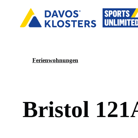
Ferienwohnungen
B
r
i
s
t
o
l
1
2
1