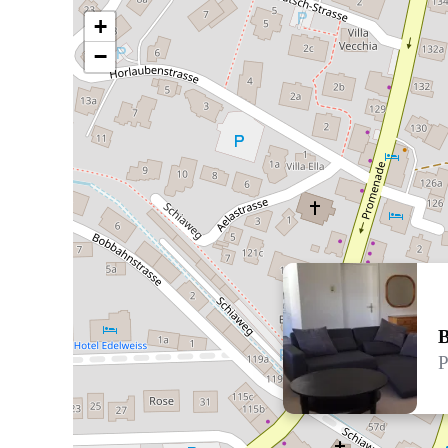
+
−
B
P