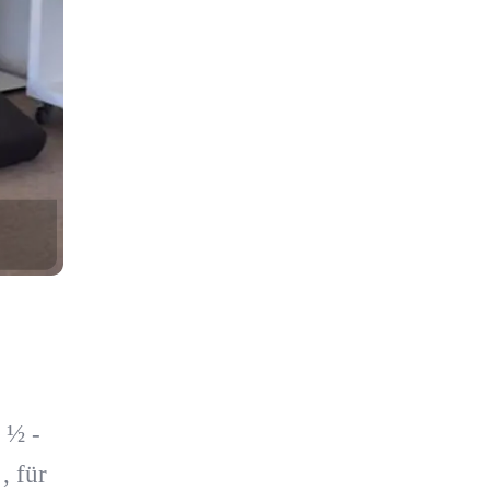
 ½ -
, für