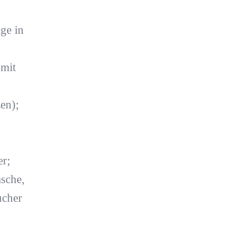
ge in
mit
en);
er;
sche,
ucher