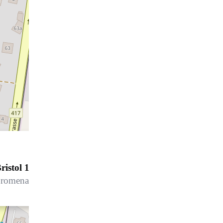
ristol 121A-63
romenade 121 D, 7260 Davos Dorf