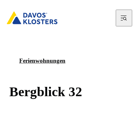
Ferienwohnungen
B
e
r
g
b
l
i
c
k
3
2