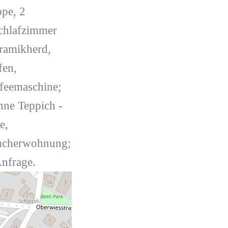
ppe, 2
chlafzimmer
eramikherd,
fen,
ffeemaschine;
ne Teppich -
e,
aucherwohnung;
Anfrage.