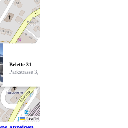
Belette 31
Parkstrasse 3, 7270 Davos Platz
Leaflet
ps anzeigen