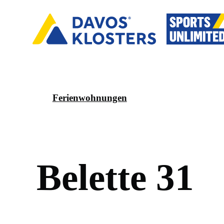
Ferienwohnungen
B
e
l
e
t
t
e
3
1