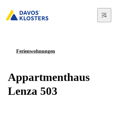
Ferienwohnungen
A
p
p
a
r
t
m
e
n
t
h
a
u
s
L
e
n
z
a
5
0
3