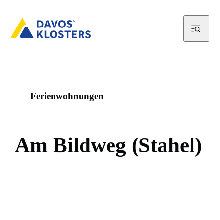
Ferienwohnungen
A
m
B
i
l
d
w
e
g
(
S
t
a
h
e
l
)