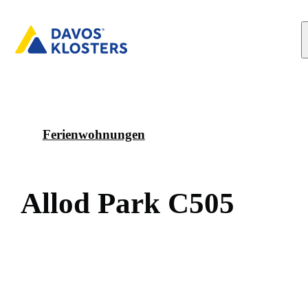
Ferienwohnungen
A
l
l
o
d
P
a
r
k
C
5
0
5