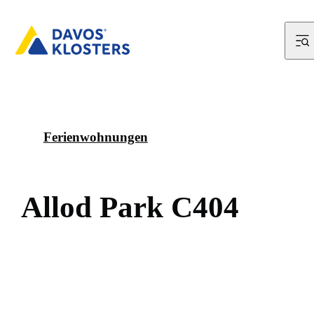
Ferienwohnungen
A
l
l
o
d
P
a
r
k
C
4
0
4