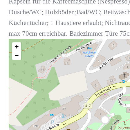
Kapseln für die Kaffeemaschine (Nespresso)
Dusche/WC; Holzböden;Bad/WC; Bettwäsche
Küchentücher; 1 Haustiere erlaubt; Nichtra
max 70cm erreichbar. Badezimmer Türe 75
+
−