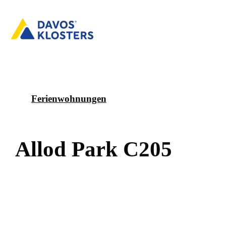
Ferienwohnungen
A
l
l
o
d
P
a
r
k
C
2
0
5