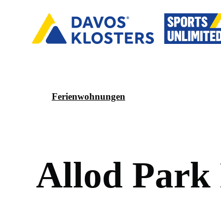
Ferienwohnungen
A
l
l
o
d
P
a
r
k