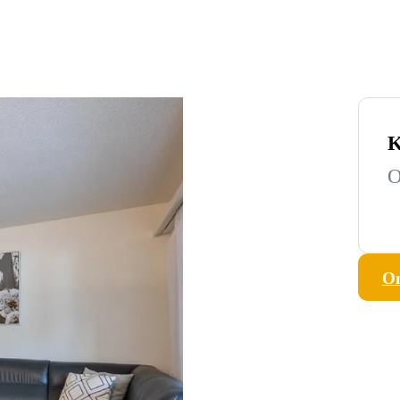
K
O
On