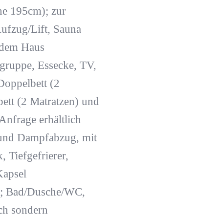
he 195cm); zur
ufzug/Lift, Sauna
r dem Haus
gruppe, Essecke, TV,
oppelbett (2
ett (2 Matratzen) und
Anfrage erhältlich
 und Dampfabzug, mit
 Tiefgefrierer,
Kapsel
en; Bad/Dusche/WC,
ch sondern