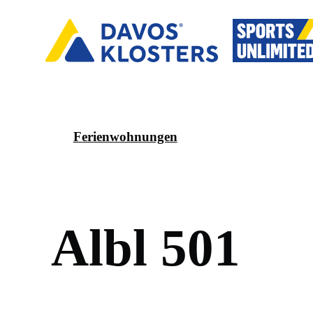
Ferienwohnungen
A
l
b
l
5
0
1