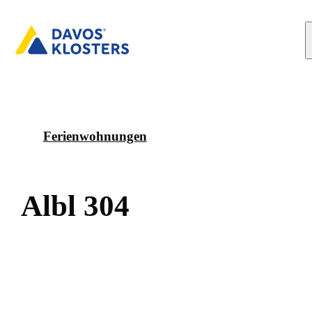
Ferienwohnungen
A
l
b
l
3
0
4